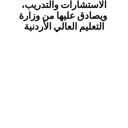
الاستشارات والتدريب،
ويصادق عليها من وزارة
التعليم العالي الأردنية
يناير 8, 2021
دبلوم اللغة الانجليزية
تفاصيل ومحاور الدبلومالكفاية اللغوية وتضم مهارات
اللغة الانجليزية الاربع (الاستماع ، القراءة، الكلام ،
الكتابة ).العناصر اللغوية الثلاثة : الاصوات والمفردات